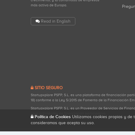
crecimiento, y la comunidad de empresas
más activa de Europa.
Pregu
Read in English
SITIO SEGURO
Startupxplore PSFP, S.L. es una plataforma de financiación part
18) conforme a la Ley 5/2015 de Fomento de la Financiación Em
Startupxplore PSFP, S.L. es un Proveedor de Servicios de Finan
para actividades de financiación participativa.
Política de Cookies
Utilizamos cookies propias y de t
consideramos que acepta su uso.