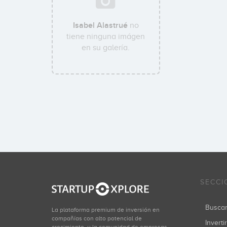
Isabel Alastrué
no
tiene ninguna imágen
en su galería.
SECCI
Busca
La plataforma premium de inversión en
compañías con alto potencial de
Inverti