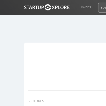
Invertir
BUS
BUSCO FINANCIACIÓN
REGISTRO
ACCESO
Inicio
Invertir
SECTORES