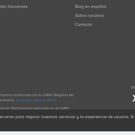
ntas frecuentes
Blog en español
Sobre nosotros
Contacto
SÍ
icipativa autorizada por la CNMV (Registro No.
presarial.
Consultar registro oficial
.
ciación Participativa registrado en la CNMV
erceros para mejorar nuestros servicios y la experiencia de usuario. S