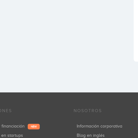
ONES
NOSOTROS
r financiación
Información corporativa
NEW
r en startups
Blog en inglés