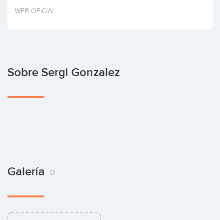
Invertir
WEB OFICIAL
Sobre Sergi Gonzalez
Galería
0