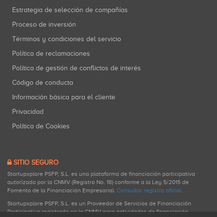
Estrategia de selección de compañías
Proceso de inversión
Términos y condiciones del servicio
Política de reclamaciones
Política de gestión de conflictos de interés
Código de conducta
Información básica para el cliente
Privacidad
Política de Cookies
SITIO SEGURO
Startupxplore PSFP, S.L. es una plataforma de financiación participativa
autorizada por la CNMV (Registro No. 18) conforme a la Ley 5/2015 de
Fomento de la Financiación Empresarial.
Consultar registro oficial
.
Startupxplore PSFP, S.L. es un Proveedor de Servicios de Financiación
Participativa registrado en la CNMV para actividades de financiación