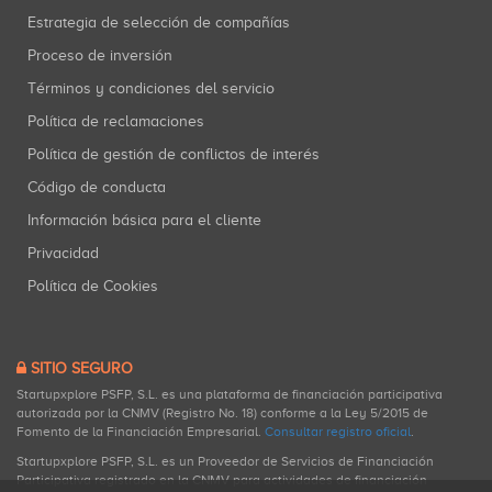
Estrategia de selección de compañías
Proceso de inversión
Términos y condiciones del servicio
Política de reclamaciones
Política de gestión de conflictos de interés
Código de conducta
Información básica para el cliente
Privacidad
Política de Cookies
SITIO SEGURO
Startupxplore PSFP, S.L. es una plataforma de financiación participativa
autorizada por la CNMV (Registro No. 18) conforme a la Ley 5/2015 de
Fomento de la Financiación Empresarial.
Consultar registro oficial
.
Startupxplore PSFP, S.L. es un Proveedor de Servicios de Financiación
Participativa registrado en la CNMV para actividades de financiación