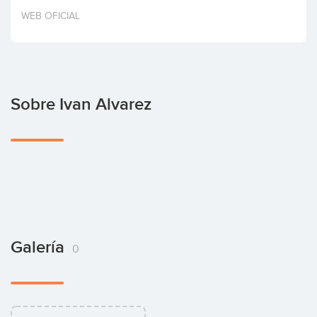
Invertir
WEB OFICIAL
Sobre Ivan Alvarez
Galería
0