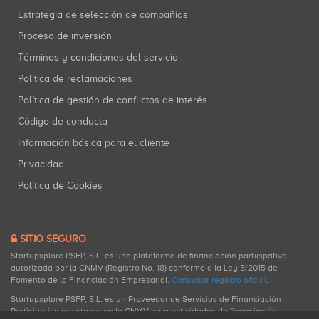
Estrategia de selección de compañías
Proceso de inversión
Términos y condiciones del servicio
Política de reclamaciones
Política de gestión de conflictos de interés
Código de conducta
Información básica para el cliente
Privacidad
Política de Cookies
SITIO SEGURO
Startupxplore PSFP, S.L. es una plataforma de financiación participativa
autorizada por la CNMV (Registro No. 18) conforme a la Ley 5/2015 de
Fomento de la Financiación Empresarial.
Consultar registro oficial
.
Startupxplore PSFP, S.L. es un Proveedor de Servicios de Financiación
Participativa registrado en la CNMV para actividades de financiación