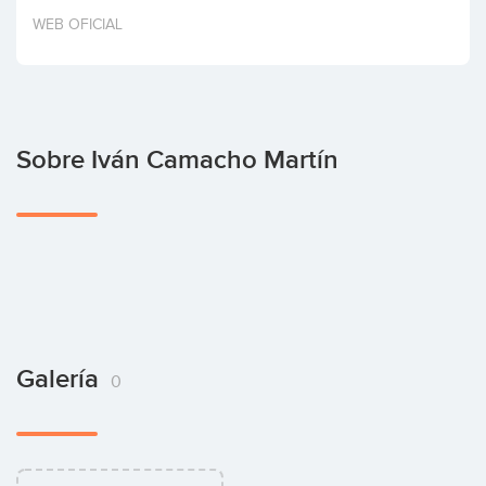
Invertir
WEB OFICIAL
Sobre Iván Camacho Martín
Galería
0