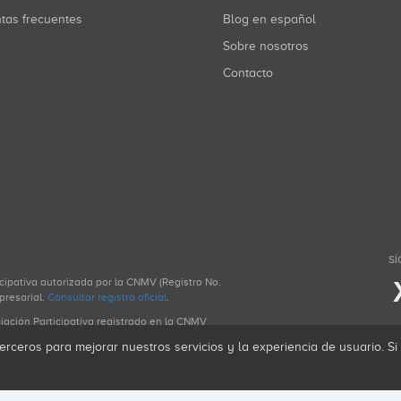
ntas frecuentes
Blog en español
Sobre nosotros
Contacto
SÍ
icipativa autorizada por la CNMV (Registro No.
presarial.
Consultar registro oficial
.
ciación Participativa registrado en la CNMV
erceros para mejorar nuestros servicios y la experiencia de usuario. S