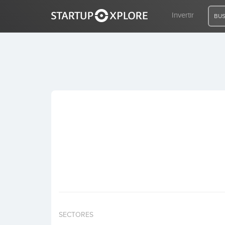
Invertir
BUS
BUSCO FINANCIACIÓN
REGISTRO
ACCESO
Inicio
Invertir
SECTORES