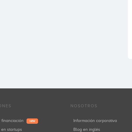
ONES
NOSOTROS
r financiación
Información corporativa
NEW
r en startups
Blog en inglés