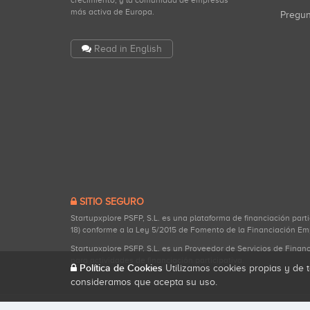
crecimiento, y la comunidad de empresas
más activa de Europa.
Pregu
Read in English
SITIO SEGURO
Startupxplore PSFP, S.L. es una plataforma de financiación part
18) conforme a la Ley 5/2015 de Fomento de la Financiación Em
Startupxplore PSFP, S.L. es un Proveedor de Servicios de Finan
para actividades de financiación participativa.
Política de Cookies
Utilizamos cookies propias y de t
consideramos que acepta su uso.