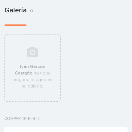
Galería
0
Iván Garzón
Castaño
no tiene
ninguna imágen en
su galería.
COMPARTIR PERFIL