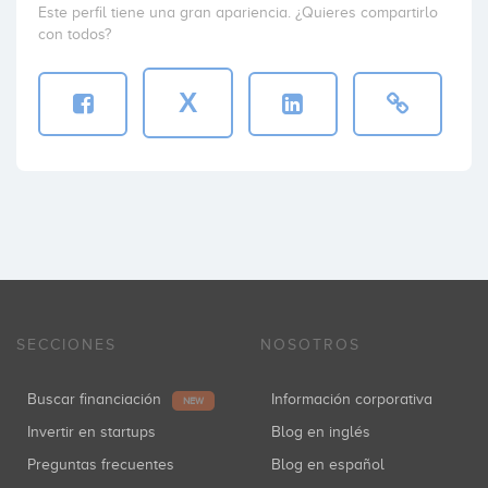
Este perfil tiene una gran apariencia. ¿Quieres compartirlo
con todos?
X
SECCIONES
NOSOTROS
Buscar financiación
Información corporativa
NEW
Invertir en startups
Blog en inglés
Preguntas frecuentes
Blog en español