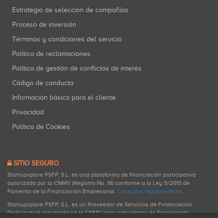
Estrategia de selección de compañías
Proceso de inversión
Términos y condiciones del servicio
Política de reclamaciones
Política de gestión de conflictos de interés
Código de conducta
Información básica para el cliente
Privacidad
Política de Cookies
SITIO SEGURO
Startupxplore PSFP, S.L. es una plataforma de financiación participativa
autorizada por la CNMV (Registro No. 18) conforme a la Ley 5/2015 de
Fomento de la Financiación Empresarial.
Consultar registro oficial
.
Startupxplore PSFP, S.L. es un Proveedor de Servicios de Financiación
Participativa registrado en la CNMV para actividades de financiación