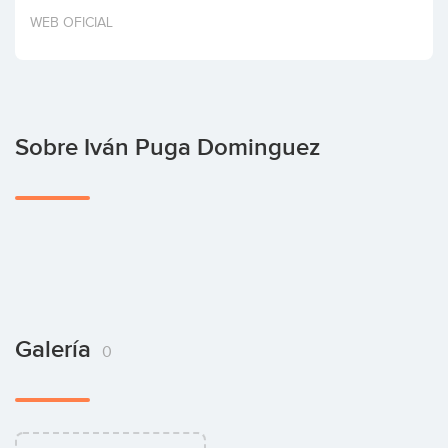
Invertir
WEB OFICIAL
Sobre Iván Puga Dominguez
Galería
0