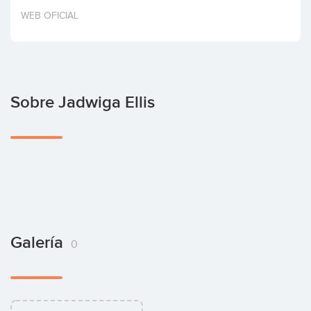
Invertir
WEB OFICIAL
Sobre Jadwiga Ellis
Galería
0