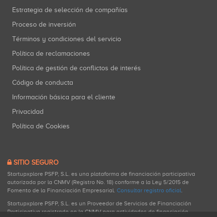
Estrategia de selección de compañías
Proceso de inversión
Términos y condiciones del servicio
Política de reclamaciones
Política de gestión de conflictos de interés
Código de conducta
Información básica para el cliente
Privacidad
Política de Cookies
SITIO SEGURO
Startupxplore PSFP, S.L. es una plataforma de financiación participativa
autorizada por la CNMV (Registro No. 18) conforme a la Ley 5/2015 de
Fomento de la Financiación Empresarial.
Consultar registro oficial
.
Startupxplore PSFP, S.L. es un Proveedor de Servicios de Financiación
Participativa registrado en la CNMV para actividades de financiación