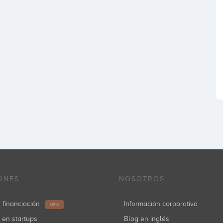
ONES
NOSOTROS
r financiación
Información corporativa
NEW
r en startups
Blog en inglés