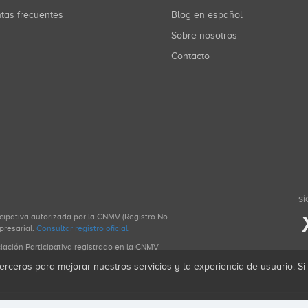
ntas frecuentes
Blog en español
Sobre nosotros
Contacto
SÍ
icipativa autorizada por la CNMV (Registro No.
presarial.
Consultar registro oficial
.
ciación Participativa registrado en la CNMV
erceros para mejorar nuestros servicios y la experiencia de usuario. S