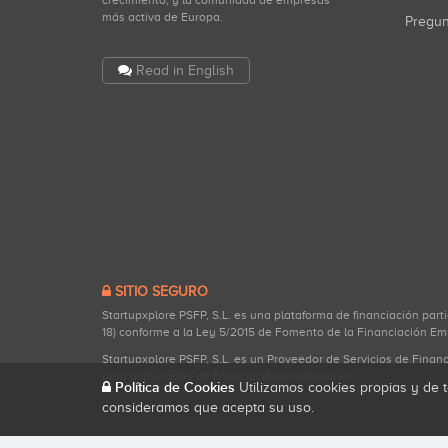
crecimiento, y la comunidad de empresas
más activa de Europa.
Pregu
Read in English
SITIO SEGURO
Startupxplore PSFP, S.L. es una plataforma de financiación part
18) conforme a la Ley 5/2015 de Fomento de la Financiación Em
Startupxplore PSFP, S.L. es un Proveedor de Servicios de Finan
para actividades de financiación participativa.
Política de Cookies
Utilizamos cookies propias y de t
consideramos que acepta su uso.