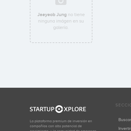
Jaeyeob Jung
no tiene
ninguna imágen en su
galería.
SECCI
Busca
La plataforma premium de inversión en
compañías con alto potencial de
Inverti