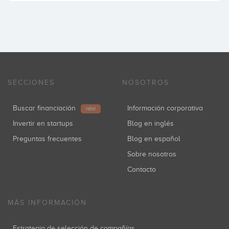
SECCIONES
NOSOTROS
Buscar financiación
Información corporativa
NEW
Invertir en startups
Blog en inglés
Preguntas frecuentes
Blog en español
Sobre nosotros
Contacto
MÁS INFORMACIÓN
Estrategia de selección de compañías