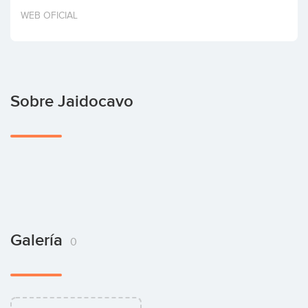
Invertir
WEB OFICIAL
Sobre Jaidocavo
Galería
0