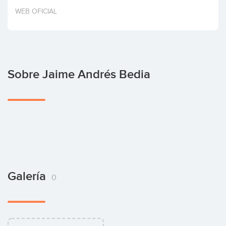
Invertir
WEB OFICIAL
Sobre Jaime Andrés Bedia
Galería
0