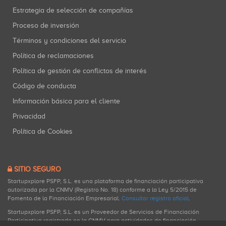
Estrategia de selección de compañías
Proceso de inversión
Términos y condiciones del servicio
Política de reclamaciones
Política de gestión de conflictos de interés
Código de conducta
Información básica para el cliente
Privacidad
Política de Cookies
SITIO SEGURO
Startupxplore PSFP, S.L. es una plataforma de financiación participativa
autorizada por la CNMV (Registro No. 18) conforme a la Ley 5/2015 de
Fomento de la Financiación Empresarial.
Consultar registro oficial
.
Startupxplore PSFP, S.L. es un Proveedor de Servicios de Financiación
Participativa registrado en la CNMV para actividades de financiación