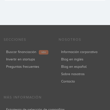
SECCIONES
NOSOTROS
Buscar financiación
Información corporativa
NEW
Invertir en startups
Blog en inglés
Preguntas frecuentes
Blog en español
Sobre nosotros
Contacto
MÁS INFORMACIÓN
Estrategia de selección de compañías