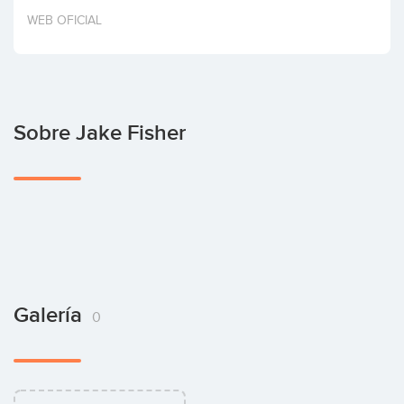
Invertir
WEB OFICIAL
Sobre Jake Fisher
Galería
0