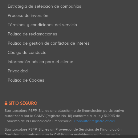
Estrategia de selección de compañías
Proceso de inversión
Términos y condiciones del servicio
Política de reclamaciones
Política de gestión de conflictos de interés
Código de conducta
Información básica para el cliente
Privacidad
Política de Cookies
SITIO SEGURO
Startupxplore PSFP, S.L. es una plataforma de financiación participativa
autorizada por la CNMV (Registro No. 18) conforme a la Ley 5/2015 de
Fomento de la Financiación Empresarial.
Consultar registro oficial
.
Startupxplore PSFP, S.L. es un Proveedor de Servicios de Financiación
Participativa registrado en la CNMV para actividades de financiación