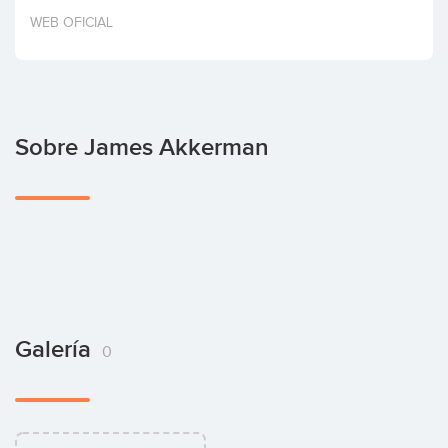
Invertir
WEB OFICIAL
Sobre James Akkerman
Galería
0