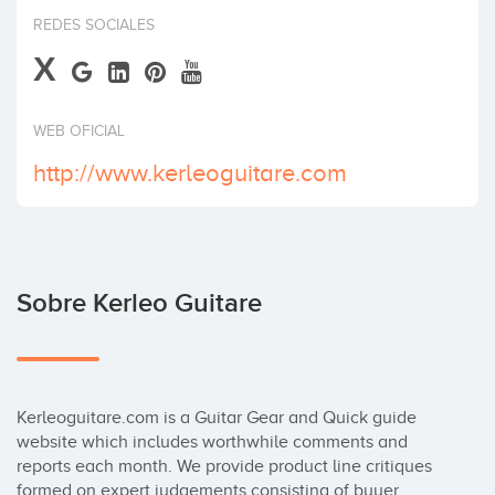
Invertir
REDES SOCIALES
X
WEB OFICIAL
http://www.kerleoguitare.com
Sobre Kerleo Guitare
Kerleoguitare.com is a Guitar Gear and Quick guide 
website which includes worthwhile comments and 
reports each month. We provide product line critiques 
formed on expert judgements consisting of buyer 