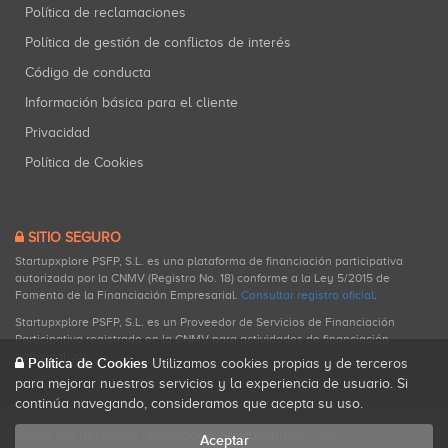
Política de reclamaciones
Política de gestión de conflictos de interés
Código de conducta
Información básica para el cliente
Privacidad
Política de Cookies
SITIO SEGURO
Startupxplore PSFP, S.L. es una plataforma de financiación participativa
autorizada por la CNMV (Registro No. 18) conforme a la Ley 5/2015 de
Fomento de la Financiación Empresarial.
Consultar registro oficial
.
Startupxplore PSFP, S.L. es un Proveedor de Servicios de Financiación
Participativa registrado en la CNMV para actividades de financiación
participativa.
Política de Cookies
Utilizamos cookies propias y de terceros
para mejorar nuestros servicios y la experiencia de usuario. Si
continúa navegando, consideramos que acepta su uso.
Todos los derechos reservados. Startupxplore ® {0}.
Aceptar