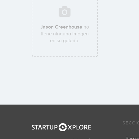
Jason Greenhouse
no
tiene ninguna imágen
en su galería.
SECCI
Busca