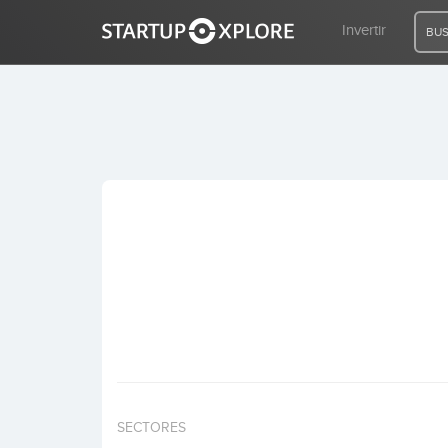
Invertir
BUS
BUSCO FINANCIACIÓN
REGISTRO
ACCESO
Inicio
Invertir
SECTORES