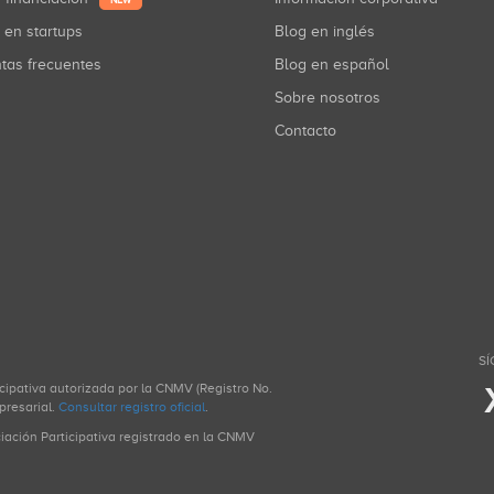
NEW
r en startups
Blog en inglés
ntas frecuentes
Blog en español
Sobre nosotros
Contacto
SÍ
icipativa autorizada por la CNMV (Registro No.
presarial.
Consultar registro oficial
.
ciación Participativa registrado en la CNMV