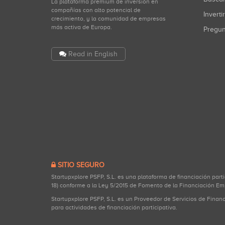
La plataforma premium de inversión en
compañías con alto potencial de
Inverti
crecimiento, y la comunidad de empresas
más activa de Europa.
Pregu
Read in English
SITIO SEGURO
Startupxplore PSFP, S.L. es una plataforma de financiación part
18) conforme a la Ley 5/2015 de Fomento de la Financiación Em
Startupxplore PSFP, S.L. es un Proveedor de Servicios de Finan
para actividades de financiación participativa.