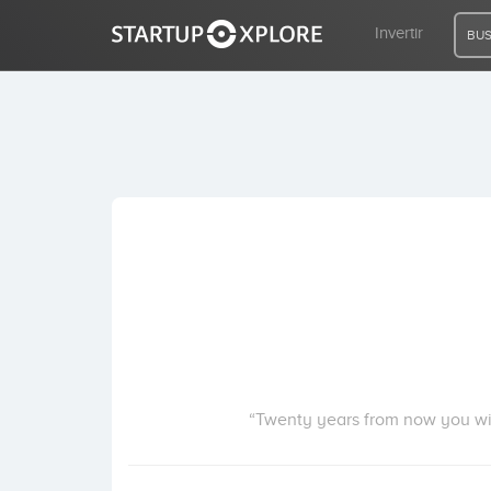
Invertir
BUS
BUSCO FINANCIACIÓN
REGISTRO
ACCESO
Inicio
Invertir
“Twenty years from now you wil