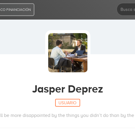
CO FINANCIACIÓN
Jasper Deprez
USUARIO
l be more disappointed by the things you didn’t do than by the