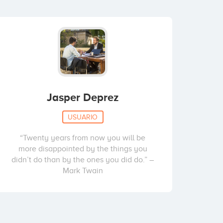
Jasper Deprez
USUARIO
“Twenty years from now you will be
more disappointed by the things you
didn’t do than by the ones you did do.” –
Mark Twain