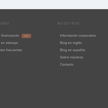
ONES
NOSOTROS
r financiación
Información corporativa
NEW
r en startups
Blog en inglés
ntas frecuentes
Blog en español
Sobre nosotros
Contacto