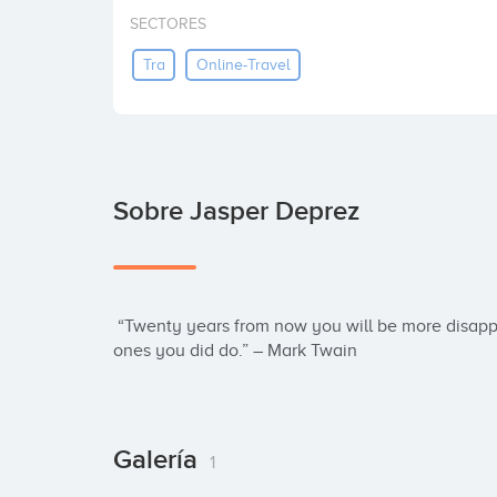
SECTORES
Tra
Online-Travel
Sobre Jasper Deprez
 “Twenty years from now you will be more disappointed by the things you didn’t do than by the 
ones you did do.” – Mark Twain
Galería
1