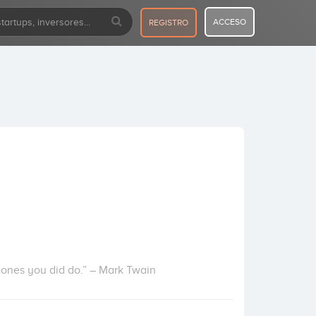
ACCESO
REGISTRO
 ones you did do.” – Mark Twain