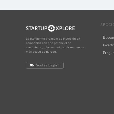
SECCI
Busca
La plataforma premium de inversión en
compañías con alto potencial de
Inverti
crecimiento, y la comunidad de empresas
más activa de Europa.
Pregu
Read in English