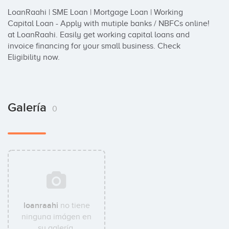
LoanRaahi | SME Loan | Mortgage Loan | Working 
Capital Loan - Apply with mutiple banks / NBFCs online! 
at LoanRaahi. Easily get working capital loans and 
invoice financing for your small business. Check 
Eligibility now.
Galería
0
loanraahi
no tiene
ninguna imágen en
su galería.