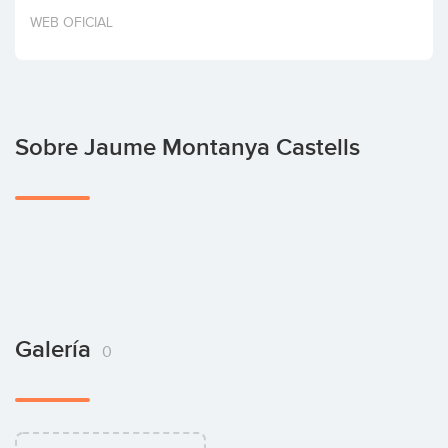
Invertir
WEB OFICIAL
Sobre Jaume Montanya Castells
Galería
0