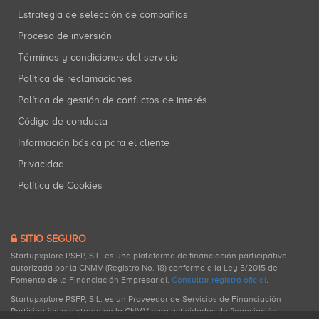
Estrategia de selección de compañías
Proceso de inversión
Términos y condiciones del servicio
Política de reclamaciones
Política de gestión de conflictos de interés
Código de conducta
Información básica para el cliente
Privacidad
Política de Cookies
SITIO SEGURO
Startupxplore PSFP, S.L. es una plataforma de financiación participativa
autorizada por la CNMV (Registro No. 18) conforme a la Ley 5/2015 de
Fomento de la Financiación Empresarial.
Consultar registro oficial
.
Startupxplore PSFP, S.L. es un Proveedor de Servicios de Financiación
Participativa registrado en la CNMV para actividades de financiación