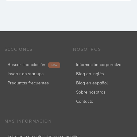
SECCIONES
NOSOTROS
Buscar financiación
Información corporativa
NEW
Invertir en startups
Blog en inglés
Preguntas frecuentes
Blog en español
Sobre nosotros
Contacto
MÁS INFORMACIÓN
Estrategia de selección de compañías