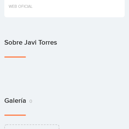
Invertir
WEB OFICIAL
Sobre Javi Torres
Galería
0