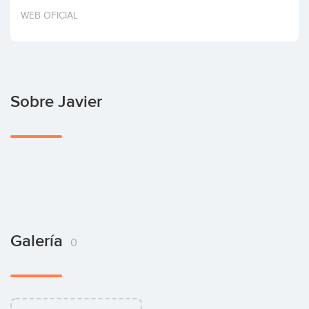
Invertir
WEB OFICIAL
Sobre Javier
Galería
0