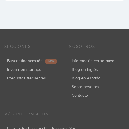
SECCIONES
NOSOTROS
Buscar financiación
Información corporativa
NEW
Invertir en startups
Blog en inglés
Preguntas frecuentes
Blog en español
Sobre nosotros
Contacto
MÁS INFORMACIÓN
Estrategia de selección de compañías