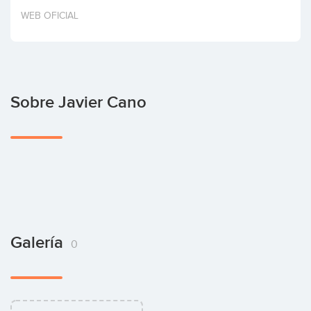
Invertir
WEB OFICIAL
Sobre Javier Cano
Galería
0