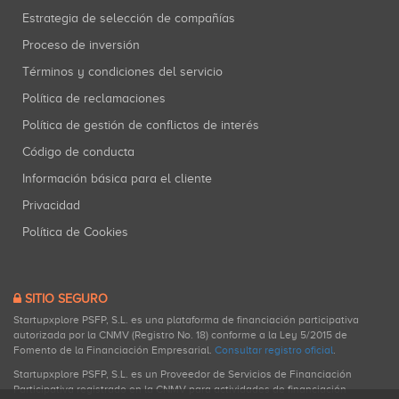
Estrategia de selección de compañías
Proceso de inversión
Términos y condiciones del servicio
Política de reclamaciones
Política de gestión de conflictos de interés
Código de conducta
Información básica para el cliente
Privacidad
Política de Cookies
SITIO SEGURO
Startupxplore PSFP, S.L. es una plataforma de financiación participativa
autorizada por la CNMV (Registro No. 18) conforme a la Ley 5/2015 de
Fomento de la Financiación Empresarial.
Consultar registro oficial
.
Startupxplore PSFP, S.L. es un Proveedor de Servicios de Financiación
Participativa registrado en la CNMV para actividades de financiación