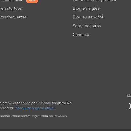
NEW
r en startups
Blog en inglés
ntas frecuentes
Blog en español
Sobre nosotros
Contacto
SÍ
icipativa autorizada por la CNMV (Registro No.
presarial.
Consultar registro oficial
.
ciación Participativa registrado en la CNMV