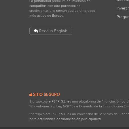
La plataforma premium de inversión en
compañías con alto potencial de
Inverti
crecimiento, y la comunidad de empresas
más activa de Europa.
Pregu
Read in English
SITIO SEGURO
Startupxplore PSFP, S.L. es una plataforma de financiación part
18) conforme a la Ley 5/2015 de Fomento de la Financiación Em
Startupxplore PSFP, S.L. es un Proveedor de Servicios de Finan
para actividades de financiación participativa.