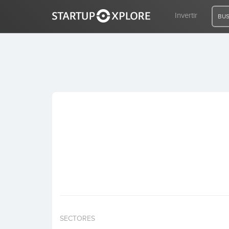
Invertir
BUS
BUSCO FINANCIACIÓN
REGISTRO
ACCESO
Inicio
Invertir
SECTORES