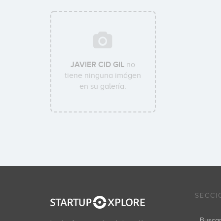
JAVIER CID GIL
no
tiene ninguna imágen
en su galería.
SECCI
Busca