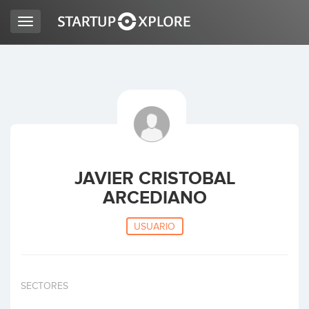
Toggle
navigation
BUSCO FINANCIACIÓN
REGISTRO
ACCESO
JAVIER CRISTOBAL
ARCEDIANO
USUARIO
Inicio
SECTORES