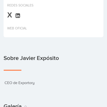
Invertir
REDES SOCIALES
X
WEB OFICIAL
Sobre Javier Expósito
 CEO de Exportory
Galería
0