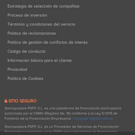
Estrategia de selección de compañías
Proceso de inversión
Términos y condiciones del servicio
Política de reclamaciones
Política de gestión de conflictos de interés
Código de conducta
Información básica para el cliente
Privacidad
Política de Cookies
SITIO SEGURO
Startupxplore PSFP, S.L. es una plataforma de financiación participativa
autorizada por la CNMV (Registro No. 18) conforme a la Ley 5/2015 de
Fomento de la Financiación Empresarial.
Consultar registro oficial
.
Startupxplore PSFP, S.L. es un Proveedor de Servicios de Financiación
Participativa registrado en la CNMV para actividades de financiación