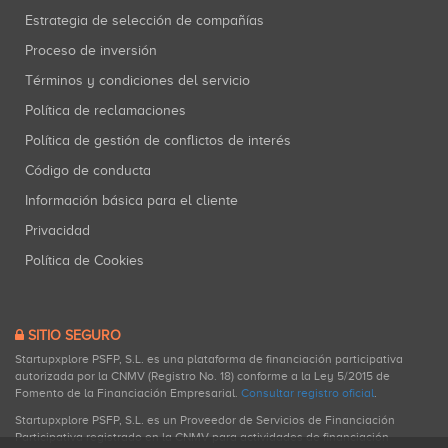
Estrategia de selección de compañías
Proceso de inversión
Términos y condiciones del servicio
Política de reclamaciones
Política de gestión de conflictos de interés
Código de conducta
Información básica para el cliente
Privacidad
Política de Cookies
SITIO SEGURO
Startupxplore PSFP, S.L. es una plataforma de financiación participativa
autorizada por la CNMV (Registro No. 18) conforme a la Ley 5/2015 de
Fomento de la Financiación Empresarial.
Consultar registro oficial
.
Startupxplore PSFP, S.L. es un Proveedor de Servicios de Financiación
Participativa registrado en la CNMV para actividades de financiación