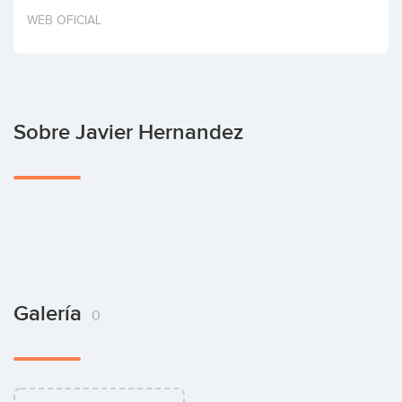
Invertir
WEB OFICIAL
Sobre Javier Hernandez
Galería
0