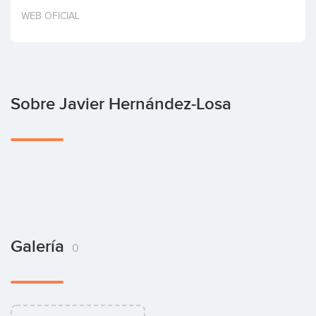
Invertir
WEB OFICIAL
Sobre Javier Hernández-Losa
Galería
0