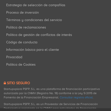
Estrategia de selección de compañías
Proceso de inversión
Términos y condiciones del servicio
Política de reclamaciones
Política de gestión de conflictos de interés
Código de conducta
Información básica para el cliente
Privacidad
Política de Cookies
SITIO SEGURO
Startupxplore PSFP, S.L. es una plataforma de financiación participativa
autorizada por la CNMV (Registro No. 18) conforme a la Ley 5/2015 de
Fomento de la Financiación Empresarial.
Consultar registro oficial
.
Startupxplore PSFP, S.L. es un Proveedor de Servicios de Financiación
Participativa registrado en la CNMV para actividades de financiación