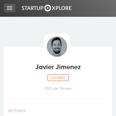
Toggle
navigation
BUSCO FINANCIACIÓN
REGISTRO
ACCESO
Javier Jimenez
USUARIO
CEO de Tot-em
Inicio
SECTORES