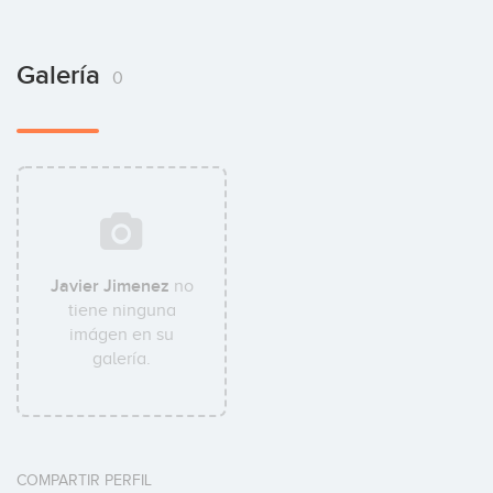
Galería
0
Javier Jimenez
no
tiene ninguna
imágen en su
galería.
COMPARTIR PERFIL