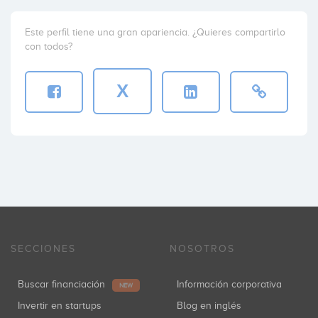
Este perfil tiene una gran apariencia. ¿Quieres compartirlo
con todos?
X
SECCIONES
NOSOTROS
Buscar financiación
Información corporativa
NEW
Invertir en startups
Blog en inglés