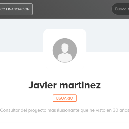
CO FINANCIACIÓN
Javier martinez
USUARIO
Consultor del proyecto mas ilusionante que he visto en 30 año