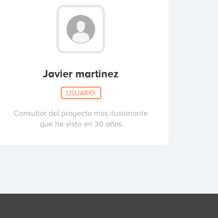
Javier martinez
USUARIO
Consultor del proyecto mas ilusionante
que he visto en 30 años