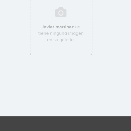
Javier martinez
no
tiene ninguna imágen
en su galería.