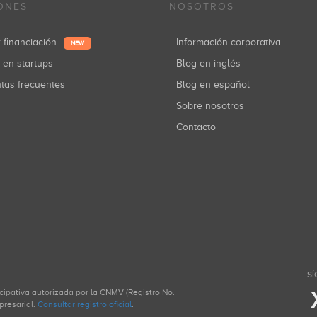
ONES
NOSOTROS
r financiación
Información corporativa
NEW
r en startups
Blog en inglés
ntas frecuentes
Blog en español
Sobre nosotros
Contacto
SÍ
icipativa autorizada por la CNMV (Registro No.
presarial.
Consultar registro oficial
.