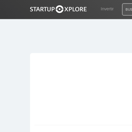
Invertir
BUS
BUSCO FINANCIACIÓN
REGISTRO
ACCESO
Inicio
Invertir