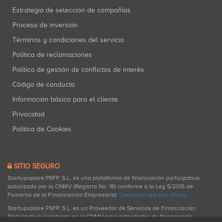
Estrategia de selección de compañías
Proceso de inversión
Términos y condiciones del servicio
Política de reclamaciones
Política de gestión de conflictos de interés
Código de conducta
Información básica para el cliente
Privacidad
Política de Cookies
SITIO SEGURO
Startupxplore PSFP, S.L. es una plataforma de financiación participativa
autorizada por la CNMV (Registro No. 18) conforme a la Ley 5/2015 de
Fomento de la Financiación Empresarial.
Consultar registro oficial
.
Startupxplore PSFP, S.L. es un Proveedor de Servicios de Financiación
Participativa registrado en la CNMV para actividades de financiación