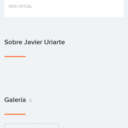
Invertir
WEB OFICIAL
Sobre Javier Uriarte
Galería
0