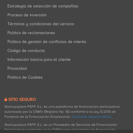
Estrategia de selección de compañías
Proceso de inversión
Términos y condiciones del servicio
Política de reclamaciones
Política de gestión de conflictos de interés
Código de conducta
Información básica para el cliente
Privacidad
Política de Cookies
SITIO SEGURO
Startupxplore PSFP, S.L. es una plataforma de financiación participativa
autorizada por la CNMV (Registro No. 18) conforme a la Ley 5/2015 de
Fomento de la Financiación Empresarial.
Consultar registro oficial
.
Startupxplore PSFP, S.L. es un Proveedor de Servicios de Financiación
Participativa registrado en la CNMV para actividades de financiación