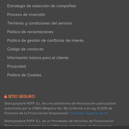
Estrategia de selección de compañías
Proceso de inversión
Términos y condiciones del servicio
Política de reclamaciones
Política de gestión de conflictos de interés
Código de conducta
Información básica para el cliente
Privacidad
Política de Cookies
SITIO SEGURO
Startupxplore PSFP, S.L. es una plataforma de financiación participativa
autorizada por la CNMV (Registro No. 18) conforme a la Ley 5/2015 de
Fomento de la Financiación Empresarial.
Consultar registro oficial
.
Startupxplore PSFP, S.L. es un Proveedor de Servicios de Financiación
Participativa registrado en la CNMV para actividades de financiación