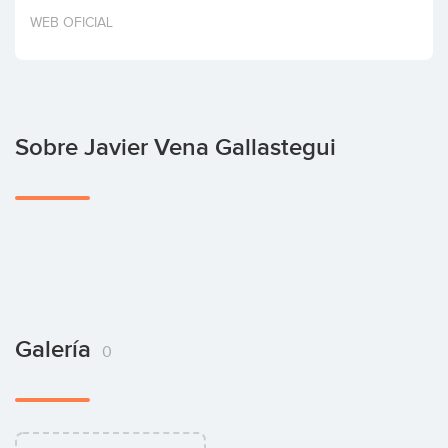
Invertir
WEB OFICIAL
Sobre Javier Vena Gallastegui
Galería
0