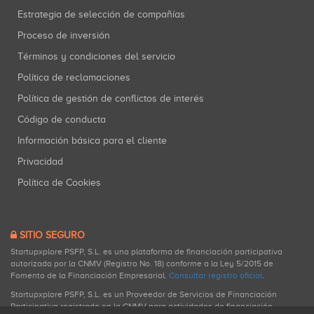
Estrategia de selección de compañías
Proceso de inversión
Términos y condiciones del servicio
Política de reclamaciones
Política de gestión de conflictos de interés
Código de conducta
Información básica para el cliente
Privacidad
Política de Cookies
SITIO SEGURO
Startupxplore PSFP, S.L. es una plataforma de financiación participativa
autorizada por la CNMV (Registro No. 18) conforme a la Ley 5/2015 de
Fomento de la Financiación Empresarial.
Consultar registro oficial
.
Startupxplore PSFP, S.L. es un Proveedor de Servicios de Financiación
Participativa registrado en la CNMV para actividades de financiación