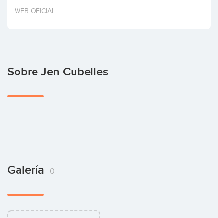
Invertir
WEB OFICIAL
Sobre Jen Cubelles
Galería
0