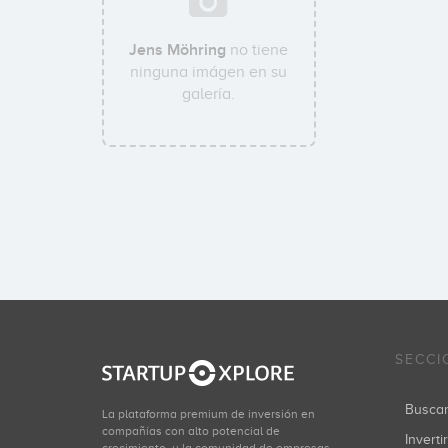
Jens Möhring
no tiene
ninguna imágen en su
galería.
SECCI
Busca
La plataforma premium de inversión en
compañías con alto potencial de
Inverti