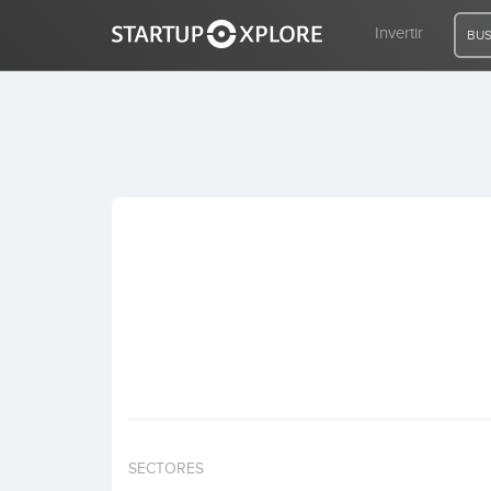
Invertir
BUS
BUSCO FINANCIACIÓN
REGISTRO
ACCESO
Inicio
Invertir
SECTORES