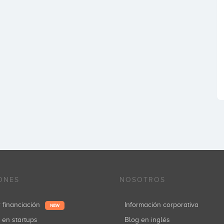
ONES
NOSOTROS
r financiación
Información corporativa
NEW
r en startups
Blog en inglés