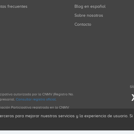
ntas frecuentes
Blog en español
Sobre nosotros
Contacto
SÍ
icipativa autorizada por la CNMV (Registro No.
presarial.
Consultar registro oficial
.
ciación Participativa registrado en la CNMV
erceros para mejorar nuestros servicios y la experiencia de usuario. S