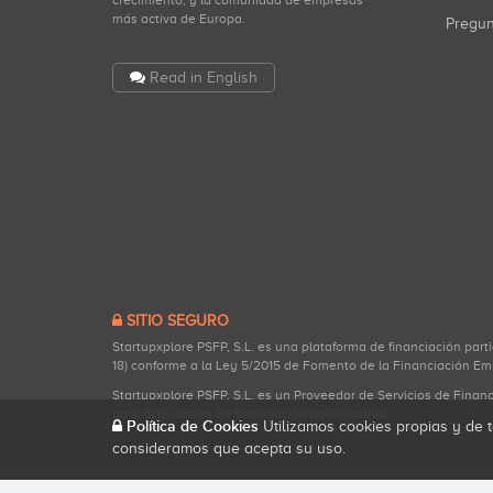
crecimiento, y la comunidad de empresas
más activa de Europa.
Pregu
Read in English
SITIO SEGURO
Startupxplore PSFP, S.L. es una plataforma de financiación part
18) conforme a la Ley 5/2015 de Fomento de la Financiación Em
Startupxplore PSFP, S.L. es un Proveedor de Servicios de Finan
para actividades de financiación participativa.
Política de Cookies
Utilizamos cookies propias y de t
consideramos que acepta su uso.