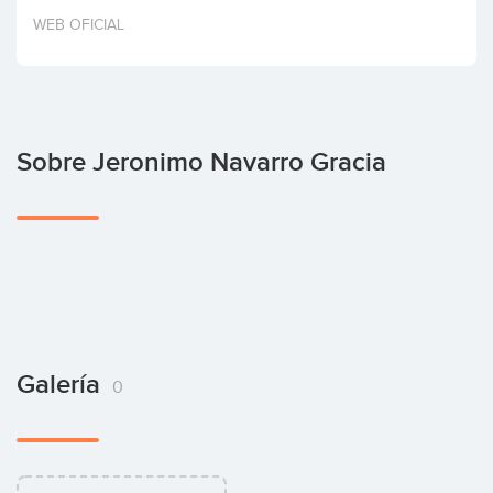
Invertir
WEB OFICIAL
Sobre Jeronimo Navarro Gracia
Galería
0