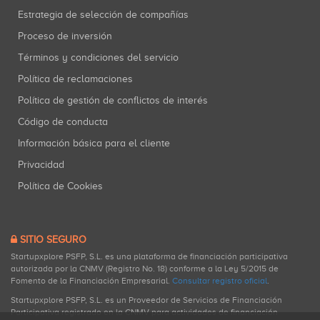
Estrategia de selección de compañías
Proceso de inversión
Términos y condiciones del servicio
Política de reclamaciones
Política de gestión de conflictos de interés
Código de conducta
Información básica para el cliente
Privacidad
Política de Cookies
SITIO SEGURO
Startupxplore PSFP, S.L. es una plataforma de financiación participativa
autorizada por la CNMV (Registro No. 18) conforme a la Ley 5/2015 de
Fomento de la Financiación Empresarial.
Consultar registro oficial
.
Startupxplore PSFP, S.L. es un Proveedor de Servicios de Financiación
Participativa registrado en la CNMV para actividades de financiación