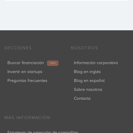
SECCIONES
NOSOTROS
Buscar financiación
Información corporativa
NEW
Invertir en startups
Blog en inglés
Preguntas frecuentes
Blog en español
Sobre nosotros
Contacto
MÁS INFORMACIÓN
Estrategia de selección de compañías