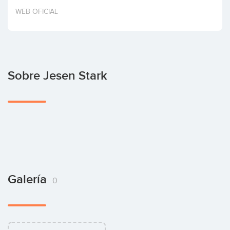
Invertir
WEB OFICIAL
Sobre Jesen Stark
Galería
0