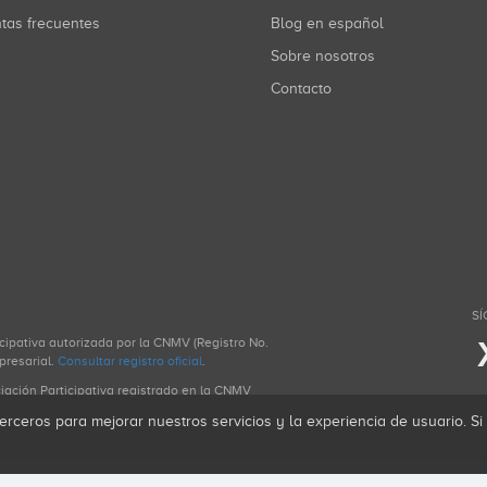
ntas frecuentes
Blog en español
Sobre nosotros
Contacto
SÍ
icipativa autorizada por la CNMV (Registro No.
presarial.
Consultar registro oficial
.
ciación Participativa registrado en la CNMV
erceros para mejorar nuestros servicios y la experiencia de usuario. S