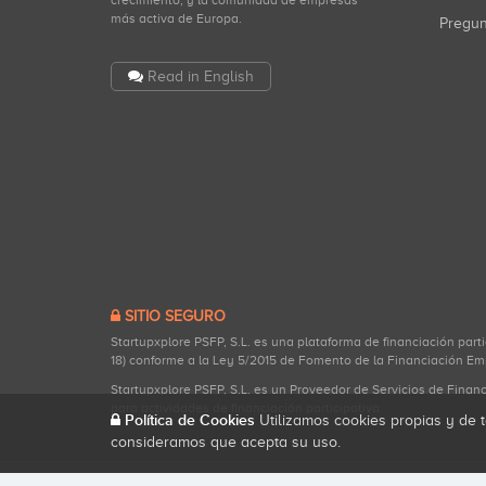
crecimiento, y la comunidad de empresas
más activa de Europa.
Pregu
Read in English
SITIO SEGURO
Startupxplore PSFP, S.L. es una plataforma de financiación part
18) conforme a la Ley 5/2015 de Fomento de la Financiación Em
Startupxplore PSFP, S.L. es un Proveedor de Servicios de Finan
para actividades de financiación participativa.
Política de Cookies
Utilizamos cookies propias y de t
consideramos que acepta su uso.