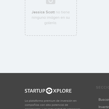
Jessica Scott
no tiene
ninguna imágen en su
galería.
SECCI
Busca
La plataforma premium de inversión en
compañías con alto potencial de
Inverti