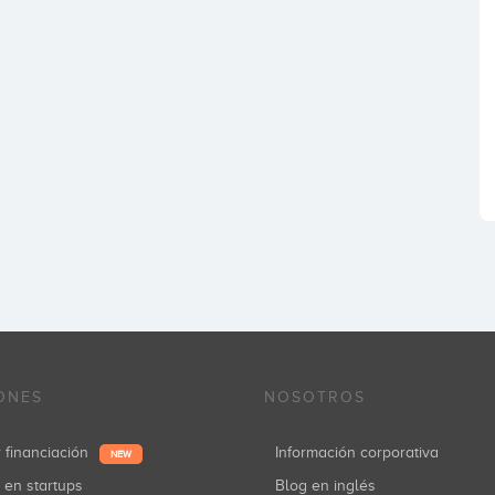
ONES
NOSOTROS
r financiación
Información corporativa
NEW
r en startups
Blog en inglés