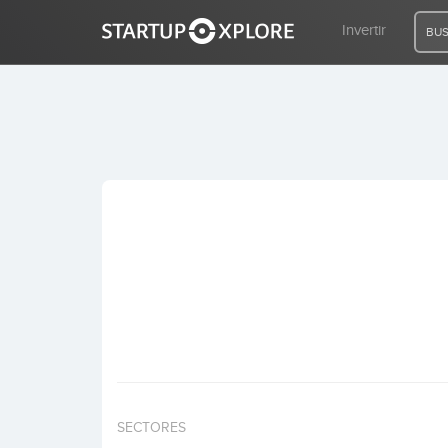
Invertir
BUS
BUSCO FINANCIACIÓN
REGISTRO
ACCESO
Inicio
Invertir
SECTORES