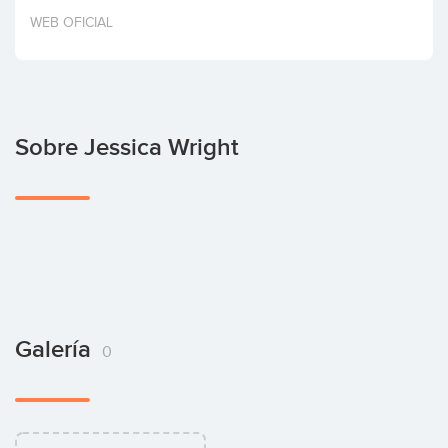
Invertir
WEB OFICIAL
Sobre Jessica Wright
Galería
0