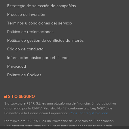
Estrategia de selección de compañías
Proceso de inversión
Términos y condiciones del servicio
Política de reclamaciones
Política de gestión de conflictos de interés
Código de conducta
Información básica para el cliente
Privacidad
Política de Cookies
SITIO SEGURO
Startupxplore PSFP, S.L. es una plataforma de financiación participativa
autorizada por la CNMV (Registro No. 18) conforme a la Ley 5/2015 de
Fomento de la Financiación Empresarial.
Consultar registro oficial
.
Startupxplore PSFP, S.L. es un Proveedor de Servicios de Financiación
Participativa registrado en la CNMV para actividades de financiación