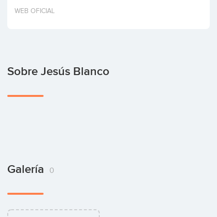
Invertir
WEB OFICIAL
Sobre Jesús Blanco
Galería
0