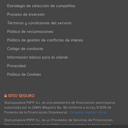
Estrategia de selección de compañías
Proceso de inversión
Términos y condiciones del servicio
Política de reclamaciones
Política de gestión de conflictos de interés
Código de conducta
Información básica para el cliente
Privacidad
Política de Cookies
SITIO SEGURO
Startupxplore PSFP, S.L. es una plataforma de financiación participativa
autorizada por la CNMV (Registro No. 18) conforme a la Ley 5/2015 de
Fomento de la Financiación Empresarial.
Consultar registro oficial
.
Startupxplore PSFP, S.L. es un Proveedor de Servicios de Financiación
Participativa registrado en la CNMV para actividades de financiación