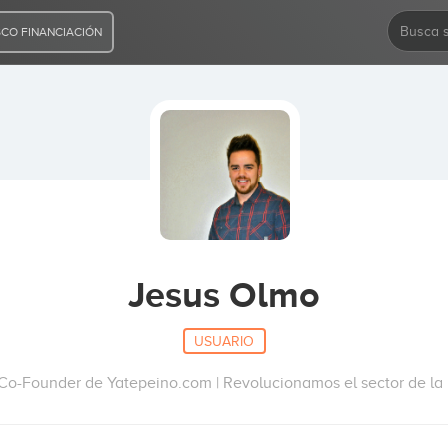
CO FINANCIACIÓN
Jesus Olmo
USUARIO
Co-Founder de Yatepeino.com | Revolucionamos el sector de la 