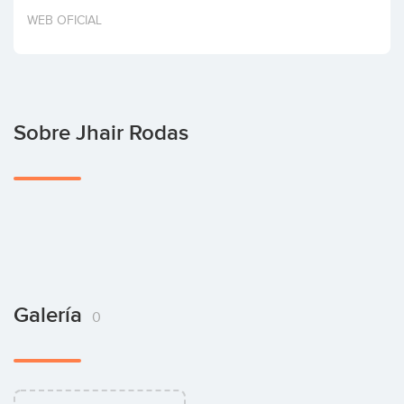
Invertir
WEB OFICIAL
Sobre Jhair Rodas
Galería
0