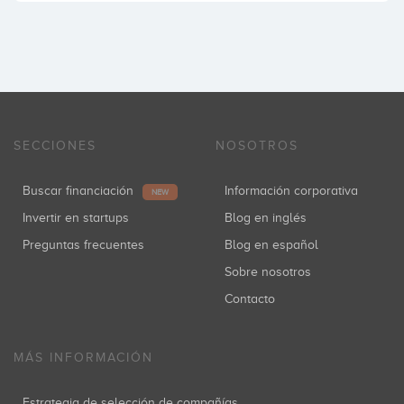
SECCIONES
NOSOTROS
Buscar financiación
Información corporativa
NEW
Invertir en startups
Blog en inglés
Preguntas frecuentes
Blog en español
Sobre nosotros
Contacto
MÁS INFORMACIÓN
Estrategia de selección de compañías