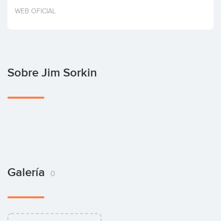
Invertir
WEB OFICIAL
Sobre Jim Sorkin
Galería
0