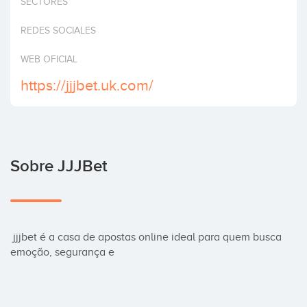
SECTORES
Invertir
REDES SOCIALES
WEB OFICIAL
https://jjjbet.uk.com/
Sobre JJJBet
 jjjbet é a casa de apostas online ideal para quem busca 
emoção, segurança e