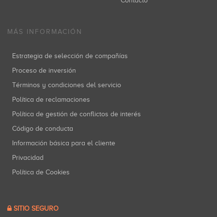
Contacto
MÁS INFORMACIÓN
Estrategia de selección de compañías
Proceso de inversión
Términos y condiciones del servicio
Política de reclamaciones
Política de gestión de conflictos de interés
Código de conducta
Información básica para el cliente
Privacidad
Política de Cookies
SITIO SEGURO