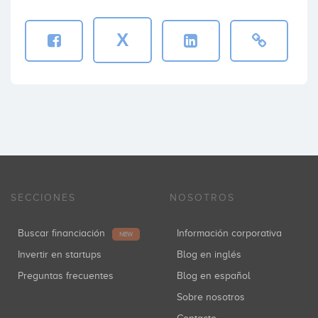
X
SECCIONES
NOSOTROS
Buscar financiación
Información corporativa
NEW
Invertir en startups
Blog en inglés
Preguntas frecuentes
Blog en español
Sobre nosotros