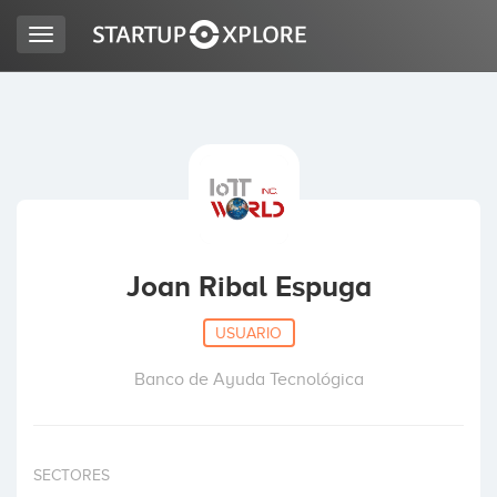
Toggle
navigation
BUSCO FINANCIACIÓN
REGISTRO
ACCESO
Joan Ribal Espuga
USUARIO
Banco de Ayuda Tecnológica
Inicio
SECTORES