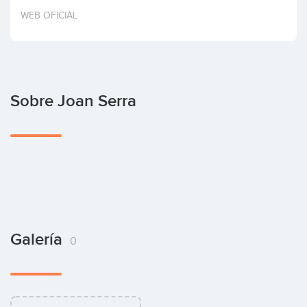
Invertir
WEB OFICIAL
Sobre Joan Serra
Galería
0