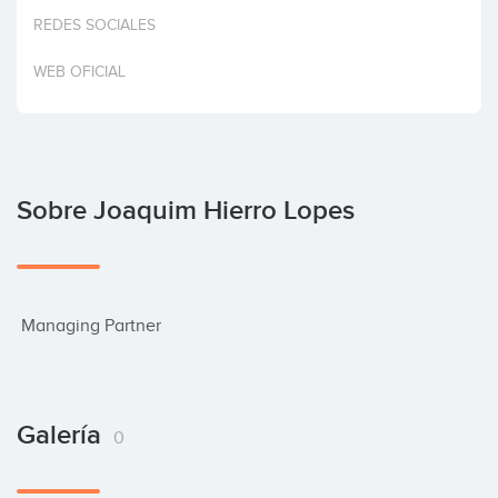
Invertir
REDES SOCIALES
WEB OFICIAL
Sobre Joaquim Hierro Lopes
 Managing Partner
Galería
0