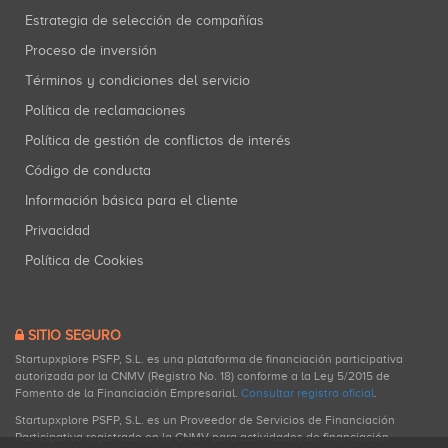
Estrategia de selección de compañías
Proceso de inversión
Términos y condiciones del servicio
Política de reclamaciones
Política de gestión de conflictos de interés
Código de conducta
Información básica para el cliente
Privacidad
Política de Cookies
SITIO SEGURO
Startupxplore PSFP, S.L. es una plataforma de financiación participativa
autorizada por la CNMV (Registro No. 18) conforme a la Ley 5/2015 de
Fomento de la Financiación Empresarial.
Consultar registro oficial
.
Startupxplore PSFP, S.L. es un Proveedor de Servicios de Financiación
Participativa registrado en la CNMV para actividades de financiación