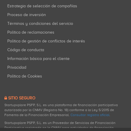
Estrategia de selección de compañías
Proceso de inversión
Términos y condiciones del servicio
Política de reclamaciones
Política de gestión de conflictos de interés
Código de conducta
Información básica para el cliente
Privacidad
Política de Cookies
SITIO SEGURO
Startupxplore PSFP, S.L. es una plataforma de financiación participativa
autorizada por la CNMV (Registro No. 18) conforme a la Ley 5/2015 de
Fomento de la Financiación Empresarial.
Consultar registro oficial
.
Startupxplore PSFP, S.L. es un Proveedor de Servicios de Financiación
Participativa registrado en la CNMV para actividades de financiación