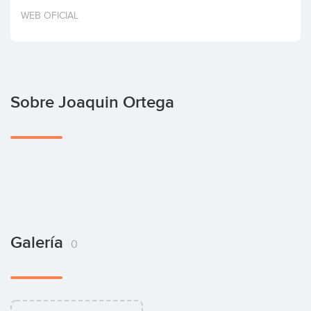
Invertir
WEB OFICIAL
Sobre Joaquin Ortega
Galería
0