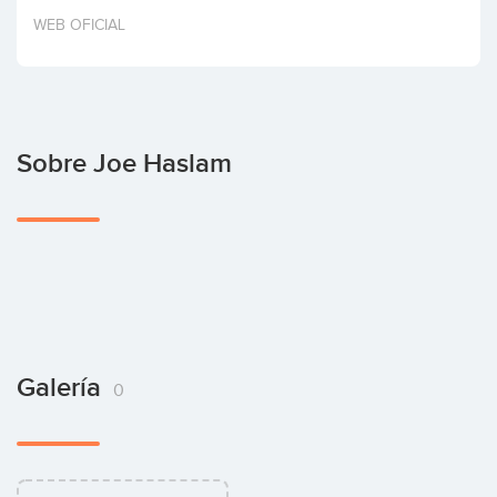
Invertir
WEB OFICIAL
Sobre Joe Haslam
Galería
0