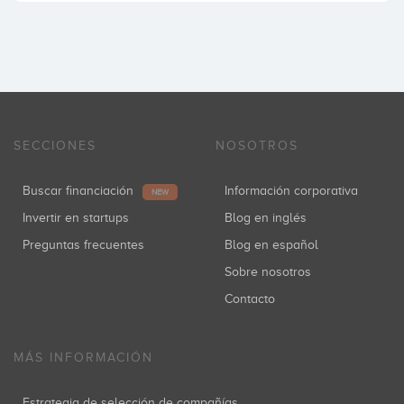
SECCIONES
NOSOTROS
Buscar financiación
Información corporativa
NEW
Invertir en startups
Blog en inglés
Preguntas frecuentes
Blog en español
Sobre nosotros
Contacto
MÁS INFORMACIÓN
Estrategia de selección de compañías