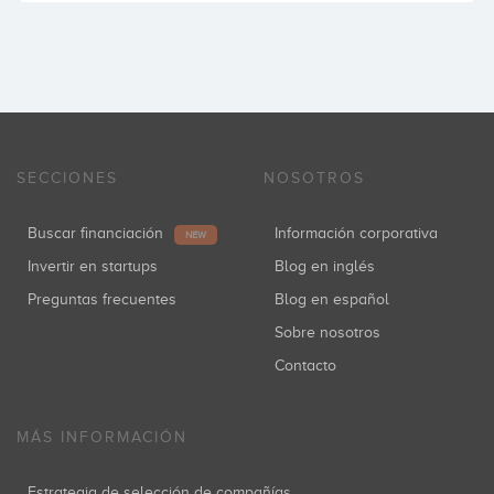
SECCIONES
NOSOTROS
Buscar financiación
Información corporativa
NEW
Invertir en startups
Blog en inglés
Preguntas frecuentes
Blog en español
Sobre nosotros
Contacto
MÁS INFORMACIÓN
Estrategia de selección de compañías