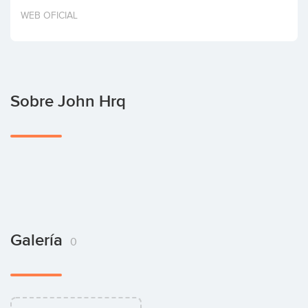
Invertir
WEB OFICIAL
Sobre John Hrq
Galería
0